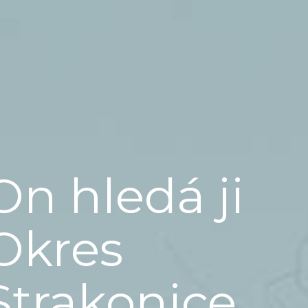
On hledá ji
Okres
Strakonice