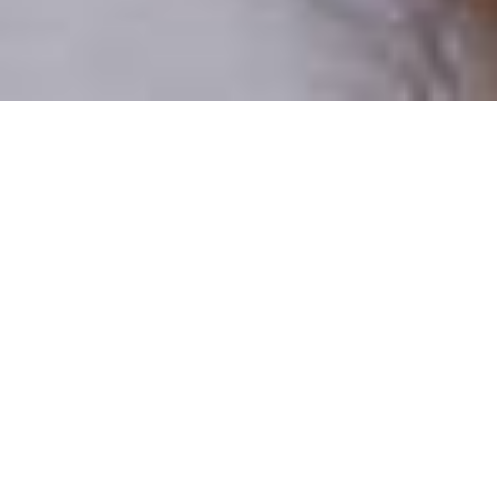
Pouze reální lidé
100 % profilů prověřujeme