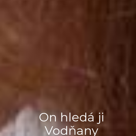
On hledá ji
Vodňany