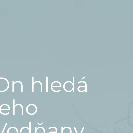
On hledá
jeho
Vodňany