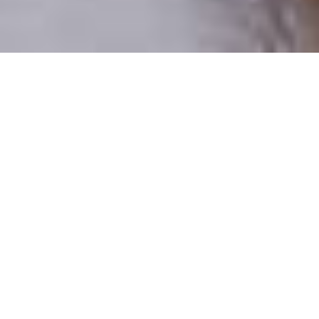
Pouze reální lidé
100 % profilů prověřujeme