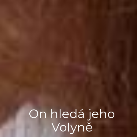
On hledá jeho
Volyně