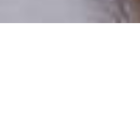
Pouze reální lidé
100 % profilů prověřujeme