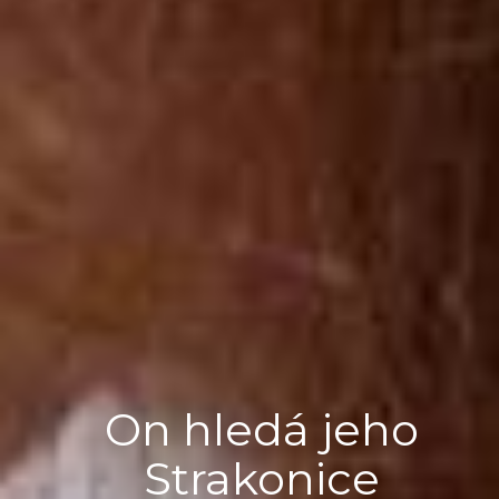
On hledá jeho
Strakonice