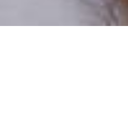
Pouze reální lidé
100 % profilů prověřujeme