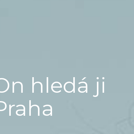
On hledá ji
Praha