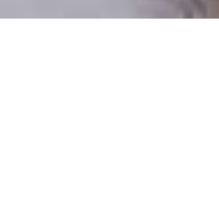
Pouze reální lidé
100 % profilů prověřujeme
Pouze lidé, kteří chtějí vztah