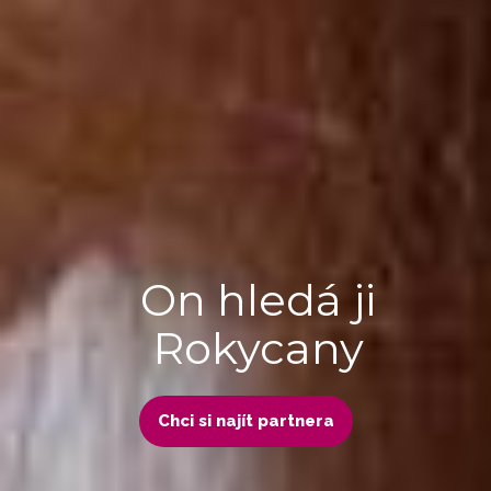
On hledá ji
Rokycany
Chci si najít partnera