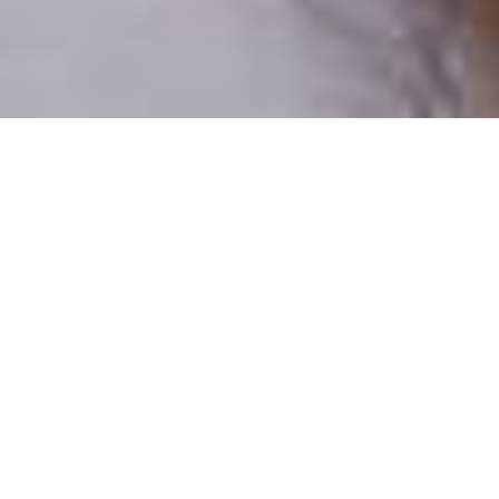
Pouze reální lidé
100 % profilů prověřujeme