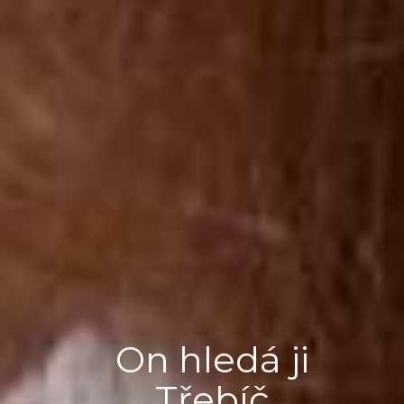
On hledá ji
Třebíč