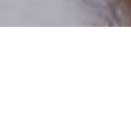
Pouze reální lidé
100 % profilů prověřujeme