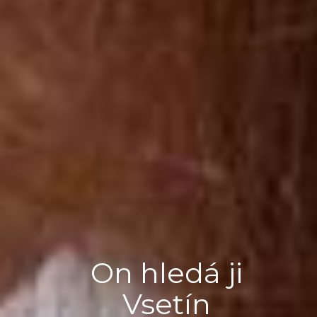
On hledá ji
Vsetín