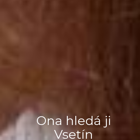
Ona hledá ji
Vsetín