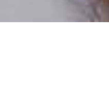
Pouze reální lidé
100 % profilů prověřujeme