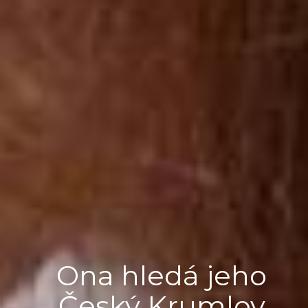
Ona hledá jeho
Český Krumlov