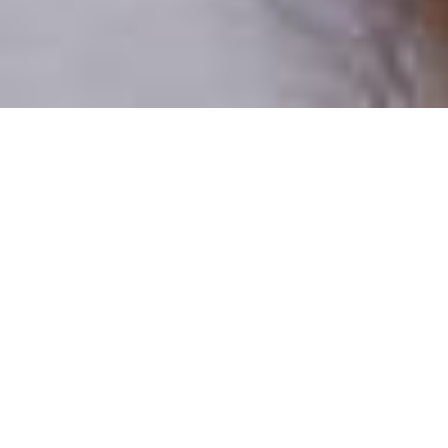
Pouze reální lidé
100 % profilů prověřujeme