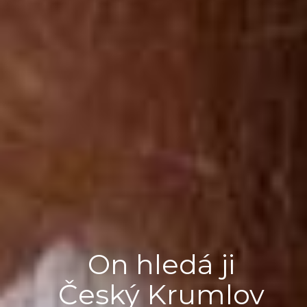
On hledá ji
Český Krumlov