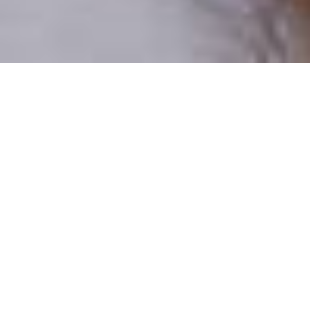
Pouze reální lidé
100 % profilů prověřujeme