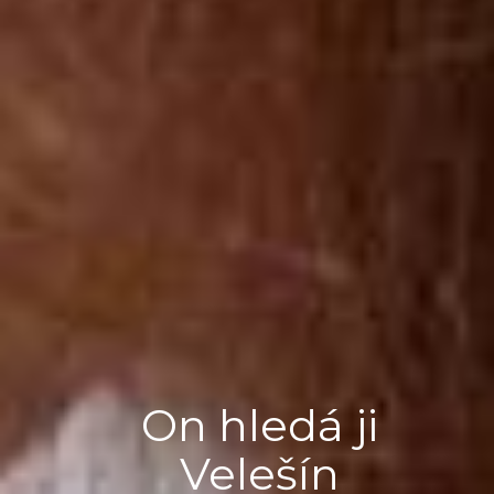
On hledá ji
Velešín