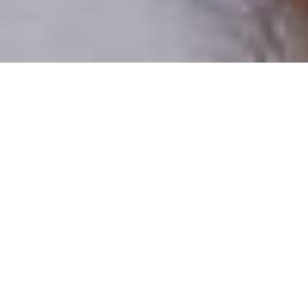
Pouze reální lidé
100 % profilů prověřujeme