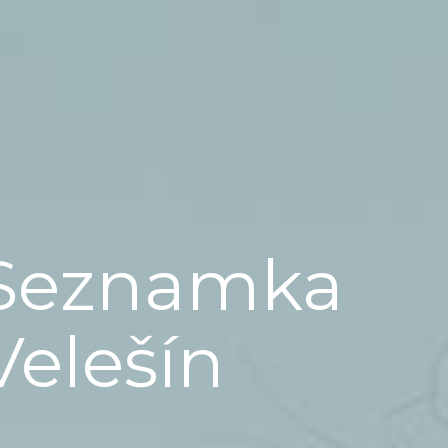
Seznamka
Velešín