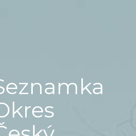
Seznamka
Okres
Český