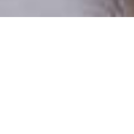
Pouze reální lidé
100 % profilů prověřujeme
Pouze lidé, kteří chtějí vztah