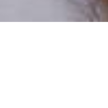
Pouze reální lidé
100 % profilů prověřujeme