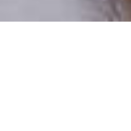
Pouze reální lidé
100 % profilů prověřujeme