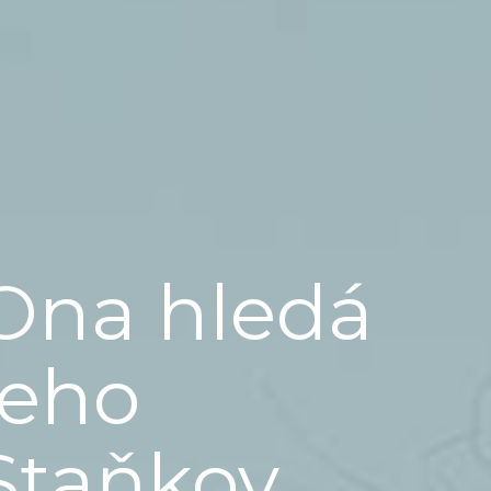
Ona hledá
jeho
Staňkov