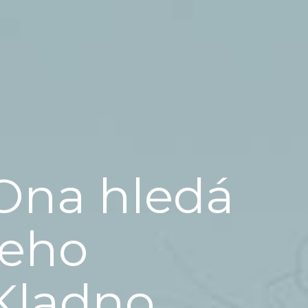
Ona hledá
jeho
Kladno