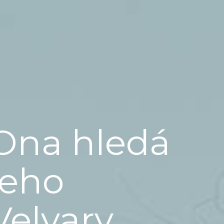
Ona hledá
jeho
Velvary