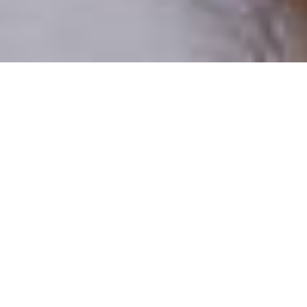
Pouze reální lidé
100 % profilů prověřujeme