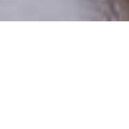
Pouze reální lidé
100 % profilů prověřujeme