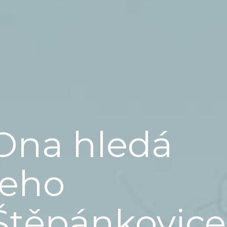
Ona hledá
jeho
Štěpánkovice