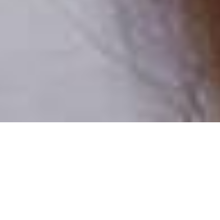
Pouze reální lidé