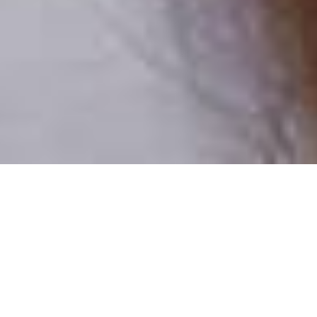
Pouze reální lidé