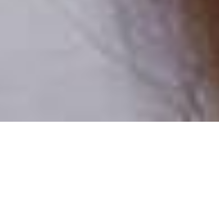
Pouze reální lidé