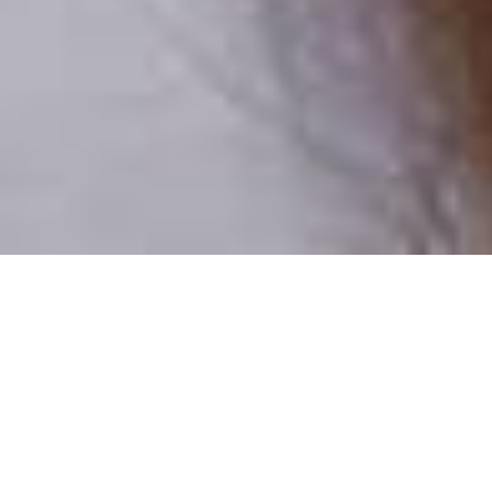
Pouze reální lidé