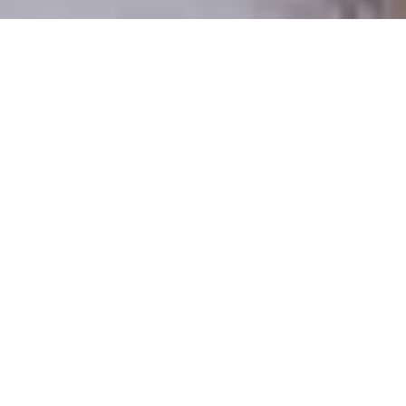
Pouze reální lidé
100 % profilů prověřujeme
Pouze lidé, kteří chtějí vztah