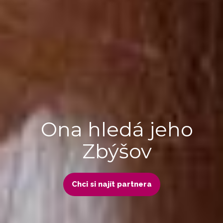
Ona hledá jeho
Zbýšov
Chci si najít partnera