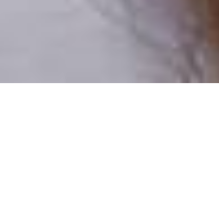
Pouze reální lidé
100 % profilů prověřujeme