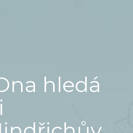
Ona hledá
i
Jindřichův