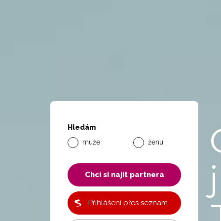
Hledám
muže
ženu
j
Chci si najít partnera
Přihlášení přes seznam