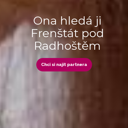
Ona hledá ji
Frenštát pod
Radhoštěm
Chci si najít partnera