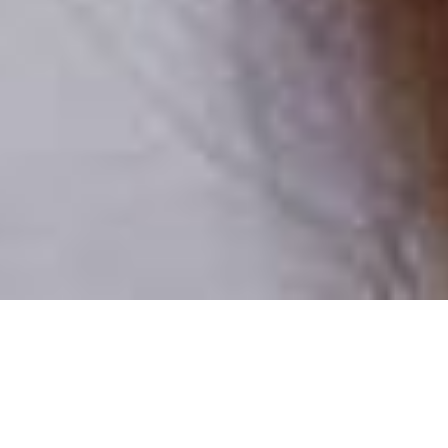
Pouze reální lidé