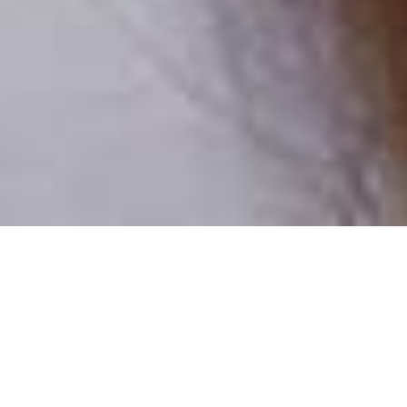
Pouze reální lidé