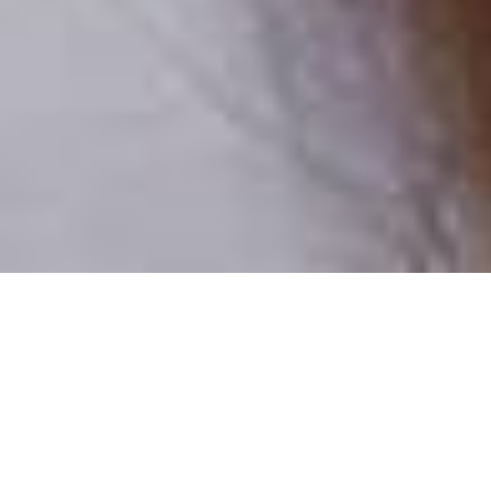
Pouze reální lidé