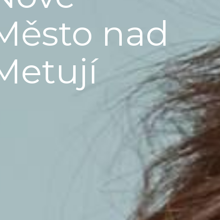
Město nad
Metují