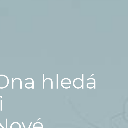
Ona hledá
i
Nové