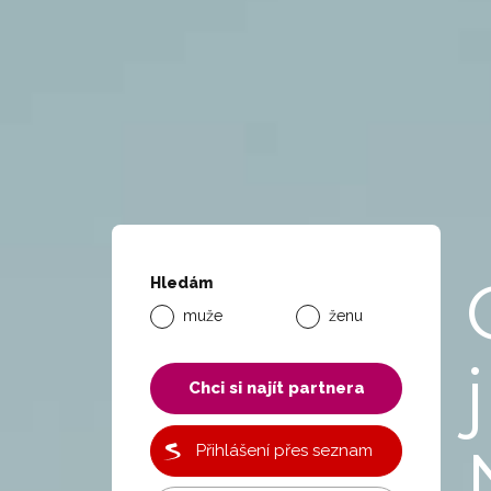
Hledám
muže
ženu
j
Chci si najít partnera
Přihlášení přes seznam