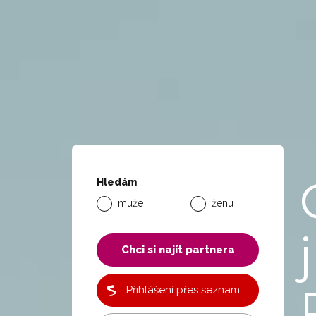
Hledám
muže
ženu
j
Chci si najít partnera
Přihlášení přes seznam