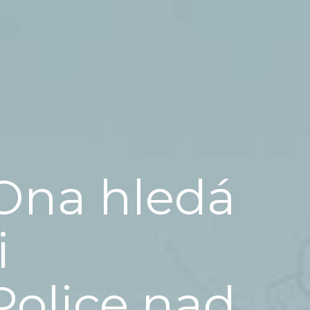
Ona hledá
i
Police nad