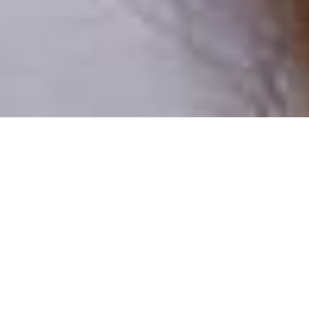
Pouze reální lidé
100 % profilů prověřujeme