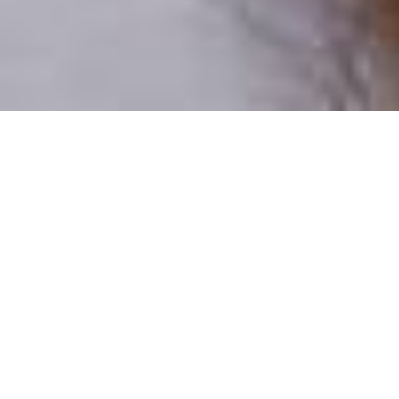
Pouze reální lidé
100 % profilů prověřujeme