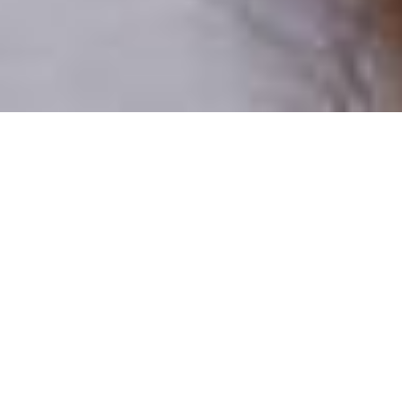
Pouze reální lidé
100 % profilů prověřujeme