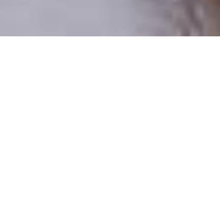
Pouze reální lidé
100 % profilů prověřujeme