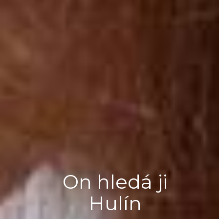
On hledá ji
Hulín