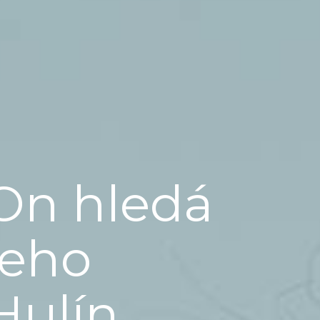
On hledá
jeho
Hulín