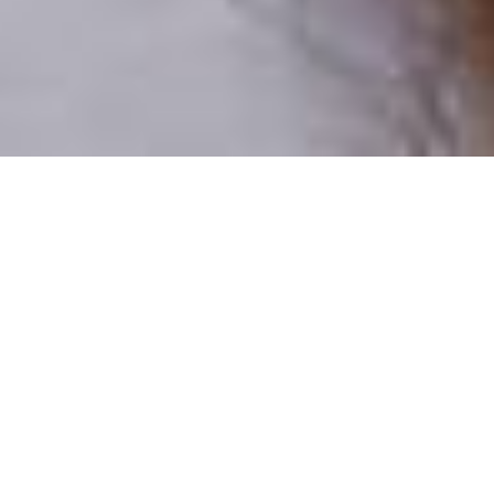
Pouze reální lidé
100 % profilů prověřujeme