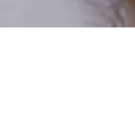
Pouze reální lidé
100 % profilů prověřujeme