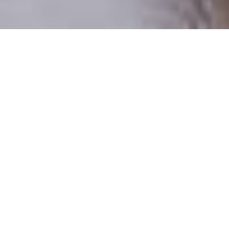
Pouze reální lidé
100 % profilů prověřujeme
Pouze lidé, kteří chtějí vztah