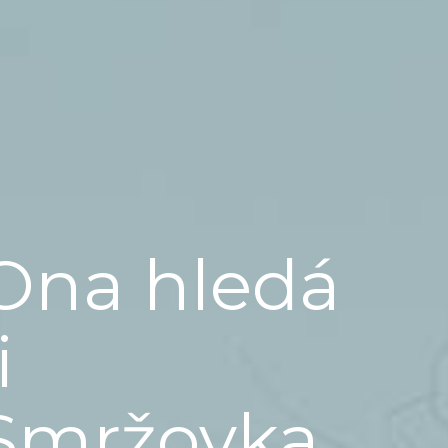
Ona hledá
i
Smržovka