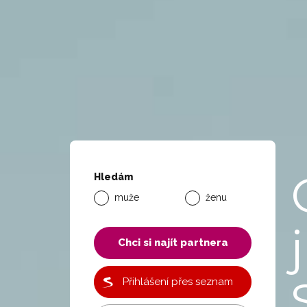
Hledám
muže
ženu
j
Chci si najít partnera
Přihlášení přes seznam