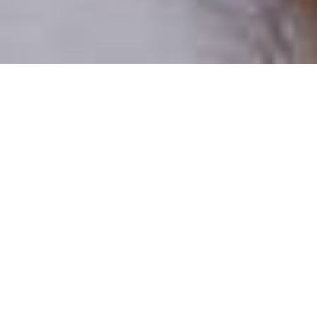
Pouze reální lidé
100 % profilů prověřujeme