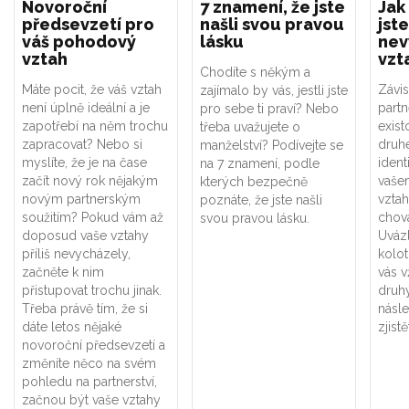
Novoroční
7 znamení, že jste
Jak
předsevzetí pro
našli svou pravou
jste
váš pohodový
lásku
nev
vztah
vzt
Chodíte s někým a
Máte pocit, že váš vztah
Závis
zajímalo by vás, jestli jste
není úplně ideální a je
part
pro sebe ti praví? Nebo
zapotřebí na něm trochu
exist
třeba uvažujete o
zapracovat? Nebo si
druhé
manželství? Podívejte se
myslíte, že je na čase
ident
na 7 znamení, podle
začít nový rok nějakým
vaše
kterých bezpečně
novým partnerským
vztah
poznáte, že jste našli
soužitím? Pokud vám až
chová
svou pravou lásku.
doposud vaše vztahy
Uváz
příliš nevycházely,
kolot
začněte k nim
vás v
přistupovat trochu jinak.
druhý
Třeba právě tím, že si
násle
dáte letos nějaké
zjistě
novoroční předsevzetí a
změníte něco na svém
pohledu na partnerství,
začnou být vaše vztahy