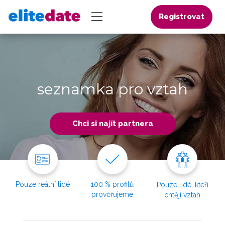
Registrovat
seznamka pro vztah
Chci si najít partnera
Pouze reální lidé
100 % profilů
Pouze lidé, kteří
prověřujeme
chtějí vztah