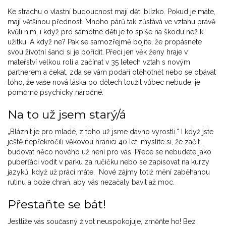
Ke strachu o vlastní budoucnost mají děti blízko. Pokud je máte,
mají většinou přednost. Mnoho párů tak zůstává ve vztahu právě
kvůli nim, i když pro samotné děti je to spíše na škodu než k
užitku. A když ne? Pak se samozřejmě bojíte, že propásnete
svou životní šanci si je pořídit. Přeci jen věk ženy hraje v
mateřství velkou roli a začínat v 35 letech vztah s novým
partnerem a čekat, zda se vám podaří otěhotnět nebo se obávat
toho, že vaše nová láska po dětech toužit vůbec nebude, je
poměrně psychicky náročné.
Na to už jsem starý/á
„Bláznit je pro mladé, z toho už jsme dávno vyrostli.“ I když jste
ještě nepřekročili věkovou hranici 40 let, myslíte si, že začít
budovat něco nového už není pro vás. Přece se nebudete jako
puberťáci vodit v parku za ručičku nebo se zapisovat na kurzy
jazyků, když už práci máte. Nové zájmy totiž mění zaběhanou
rutinu a bože chraň, aby vás nezačaly bavit až moc.
Přestaňte se bát!
Jestliže vás současný život neuspokojuje, změňte ho! Bez