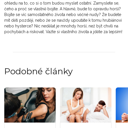
ohledu na to, co si o tom budou myslet ostatní. Zamyslete se,
čeho a proč se vlastně bojíte. A hlavně, bude to opravdu horší?
Bojíte se víc samostatného života nebo věčné nudy? Že budete
mít děti později, nebo že se navždy upoutáte k tomu hrubiánovi
nebo hysterce? Nic nedělat je mnohdy horší, než být chvíli na
pochybách a riskovat. Važte si vlastního života a jděte za lepším!
Podobné články