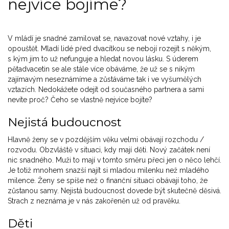
nejvíce bojíme?
V mládí je snadné zamilovat se, navazovat nové vztahy, i je
opouštět. Mladí lidé před dvacítkou se nebojí rozejít s někým,
s kým jim to už nefunguje a hledat novou lásku. S úderem
pětadvacetin se ale stále více obáváme, že už se s nikým
zajímavým neseznámíme a zůstáváme tak i ve vyšumělých
vztazích. Nedokážete odejít od současného partnera a sami
nevíte proč? Čeho se vlastně nejvíce bojíte?
Nejistá budoucnost
Hlavně ženy se v pozdějším věku velmi obávají rozchodu /
rozvodu. Obzvláště v situaci, kdy mají děti. Nový začátek není
nic snadného. Muži to mají v tomto směru přeci jen o něco lehčí.
Je totiž mnohem snazší najít si mladou milenku než mladého
milence. Ženy se spíše než o finanční situaci obávají toho, že
zůstanou samy. Nejistá budoucnost dovede být skutečně děsivá.
Strach z neznáma je v nás zakořeněn už od pravěku.
Děti