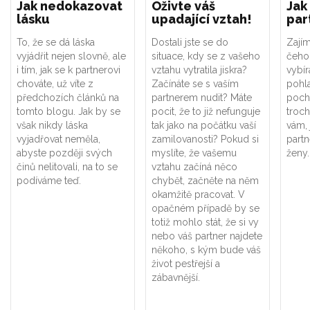
Jak nedokazovat
Oživte váš
Jak
lásku
upadající vztah!
par
To, že se dá láska
Dostali jste se do
Zajím
vyjádřit nejen slovně, ale
situace, kdy se z vašeho
čeho 
i tím, jak se k partnerovi
vztahu vytratila jiskra?
vybír
chováte, už víte z
Začínáte se s vaším
pohla
předchozích článků na
partnerem nudit? Máte
poch
tomto blogu. Jak by se
pocit, že to již nefunguje
troch
však nikdy láska
tak jako na počátku vaší
vám, 
vyjadřovat neměla,
zamilovanosti? Pokud si
partn
abyste později svých
myslíte, že vašemu
ženy.
činů nelitovali, na to se
vztahu začíná něco
podíváme teď.
chybět, začněte na něm
okamžitě pracovat. V
opačném případě by se
totiž mohlo stát, že si vy
nebo váš partner najdete
někoho, s kým bude váš
život pestřejší a
zábavnější.