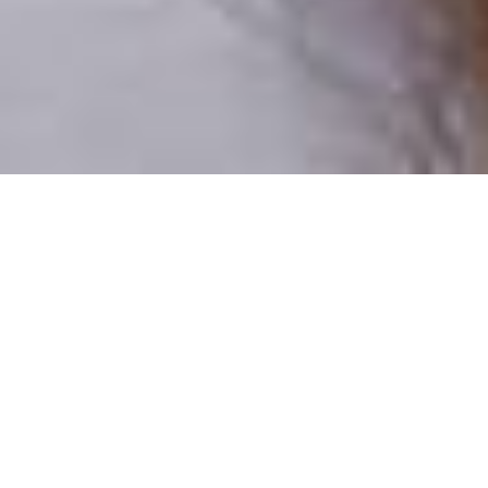
Pouze reální lidé
100 % profilů prověřujeme