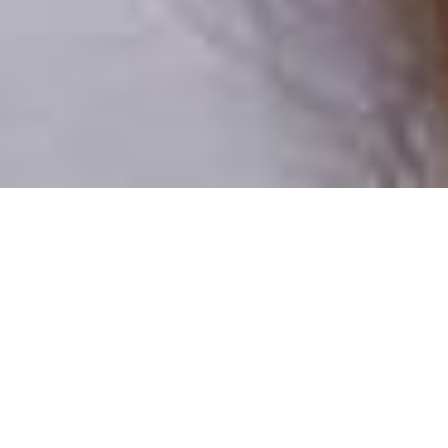
Pouze reální lidé
100 % profilů prověřujeme